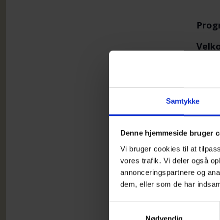
Prog
Velk
Samta
Vi læ
Samtykke
Du er
kaos 
Denne hjemmeside bruger c
Her e
Vi bruger cookies til at tilpas
Det d
vores trafik. Vi deler også 
annonceringspartnere og anal
Der s
dem, eller som de har indsaml
Afrun
Samtykkevalg
Nødvendig