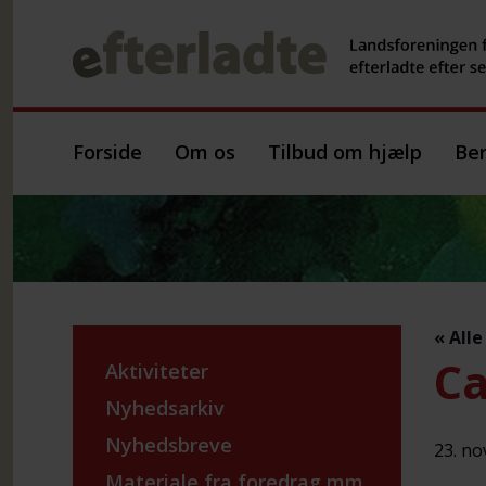
Forside
Om os
Tilbud om hjælp
Ber
« All
Ca
Aktiviteter
Nyhedsarkiv
Nyhedsbreve
23. no
Materiale fra foredrag mm.