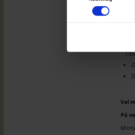
NB! –
https
Alle 
T
D
I fo
D
D
Vel m
På ve
Minna