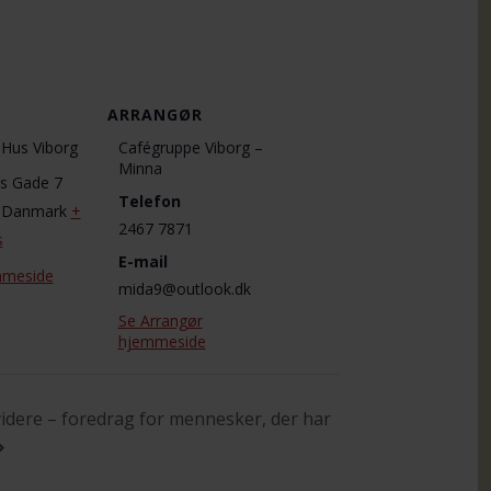
ARRANGØR
s Hus Viborg
Cafégruppe Viborg –
Minna
ns Gade 7
Telefon
Danmark
+
2467 7871
s
E-mail
mmeside
mida9@outlook.dk
Se Arrangør
hjemmeside
videre – foredrag for mennesker, der har