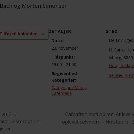
 Bach og Morten Simonsen
DETALJER
STED
Tilføj til kalender
De Frivillige
Dato:
23. november
Ll. Sankt Ha
Tidspunkt:
Viborg
,
8800
19:00 - 21:00
Google Map
Begivenhed
Se Sted hje
Kategorier:
Cafégruppe Viborg
,
Cafémøde
Cafeaften med oplæg: At leve 
20-års
bilæumsreception –
oplevet selvmord – Holstebro
isted