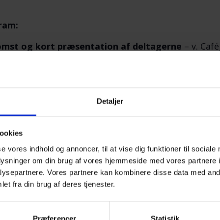
ram:
omst og kort præsentation af deltagerne
– v. Caf
le og erfaringsudveksling.
gger op til et par timers samvær med andre efterlad
Detaljer
 ikke alene. Til cafeaften møder du andre efterladte
som selvmord udløser.
ookies
r det OK at tale om sorgen, savnet og de svære følelse
se vores indhold og annoncer, til at vise dig funktioner til sociale
er tales om, er i fortrolighed mellem deltagerne.
oplysninger om din brug af vores hjemmeside med vores partnere i
ysepartnere. Vores partnere kan kombinere disse data med andr
erveres kaffe/te.
et fra din brug af deres tjenester.
ding – Farvel og tak for i aften.
Præferencer
Statistik