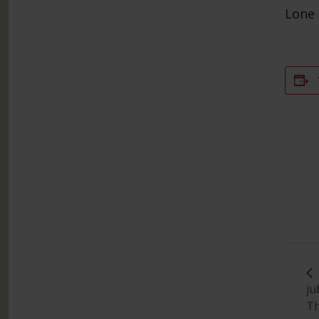
Lone
ju
Th