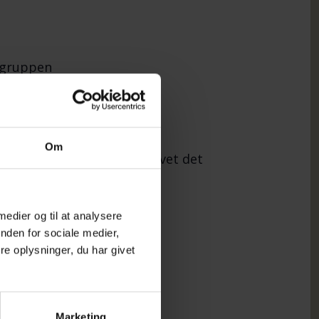
égruppen
te efter selvmord.
Om
. Vi er mange, der har oplevet det
r.
 medier og til at analysere
nden for sociale medier,
e oplysninger, du har givet
Marketing