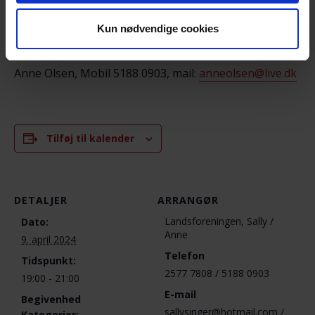
Sally Jacobsen, Mobil: 2577 7808, mail:
Kun nødvendige cookies
sallysinger@hotmail.com
Anne Olsen, Mobil 5188 0903, mail:
anneolsen@live.dk
Tilføj til kalender
DETALJER
ARRANGØR
Landsforeningen, Sally /
Dato:
Anne
9. april 2024
Telefon
Tidspunkt:
2577 7808 / 5188 0903
19:00 - 21:00
E-mail
Begivenhed
sallysinger@hotmail.com /
Kategorier: