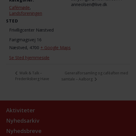
anneolsen@live.dk
Cafémøde
,
Landsforeningen
STED
Frivilligcenter Næstved
Farigmagsvej 16
Næstved
,
4700
+ Google Maps
Se Sted hjemmeside
Generalforsamling og caféaften med
Walk & Talk –
Frederiksberg Have
samtale – Aalborg
Aktiviteter
Nyhedsarkiv
Nyhedsbreve