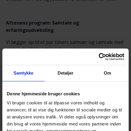
Aftenens program: Samtale og
erfaringsudveksling
Vi lægger op til et par timers samvær og samtale med
andre efterladte efter selvmord.
Her er det OK at tale om sorgen, savnet og de svære
følelser.
Samtykke
Detaljer
Om
Det der tales om, er i fortrolighed mellem deltagerne.
Der serveres kaffe/te med lidt sødt til.
Denne hjemmeside bruger cookies
NB! – Tilmelding senest søndag d. 7. april kl. 18.00
Vi bruger cookies til at tilpasse vores indhold og
via NemTilmeld:
annoncer, til at vise dig funktioner til sociale medier og til
https://efterladte.nemtilmeld.dk/344/
at analysere vores trafik. Vi deler også oplysninger om
din brug af vores hjemmeside med vores partnere inden
Alle er velkomne!
for sociale medier, annonceringspartnere og