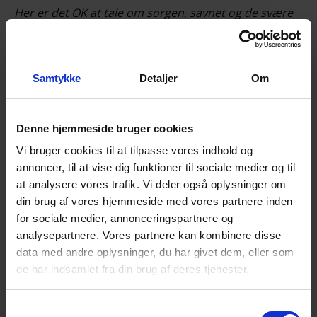
Her er det OK at tale om sorgen, savnet og de svære
følelser.
Det der tales om, er i fortrolighed mellem deltagerne.
Der serveres kaffe/te og kage.
Samtykke
Detaljer
Om
NB! Tilmelding senest søndag d. 26. januar kl.
18.00 via NemTilmeld:
Denne hjemmeside bruger cookies
https://efterladte.nemtilmeld.dk/426/
Vi bruger cookies til at tilpasse vores indhold og
annoncer, til at vise dig funktioner til sociale medier og til
Alle er velkomne!
at analysere vores trafik. Vi deler også oplysninger om
Til vore arrangementer møder du andre
din brug af vores hjemmeside med vores partnere inden
efterladte efter selvmord.
for sociale medier, annonceringspartnere og
analysepartnere. Vores partnere kan kombinere disse
Du får mulighed for at tale og dele erfaringer
data med andre oplysninger, du har givet dem, eller som
med andre i en lignende situation som dig. – I
de har indsamlet fra din brug af deres tjenester.
fortrolighed mellem deltagerne, naturligvis.
Du får mulighed for et varmt, uformelt samvær i
Samtykkevalg