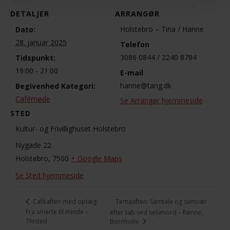
DETALJER
ARRANGØR
Holstebro – Tina / Hanne
Dato:
28. januar 2025
Telefon
3086 0844 / 2240 8784
Tidspunkt:
19:00 - 21:00
E-mail
hanne@tang.dk
Begivenhed Kategori:
Cafémøde
Se Arrangør hjemmeside
STED
Kultur- og Frivillighuset Holstebro
Nygade 22
Holstebro
,
7500
+ Google Maps
Se Sted hjemmeside
Temaaften: Samtale og samvær
Caféaften med oplæg:
Fra smerte til minde –
efter tab ved selvmord – Rønne,
Thisted
Bornholm