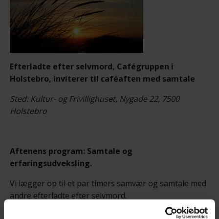
Efterladte efter selvmord, Cafégruppen i
Holstebro, inviterer til caféaften med samtale
Sted: Kultur- og Frivillighuset, Nygade 22, 7500
Holstebro
Aftenens program:
Samtale og
erfaringsudveksling.
Vi lægger op til et par timers samvær og samtale med
andre efterladte efter selvmord.
Her er det OK at tale om sorgen, savnet og de svære