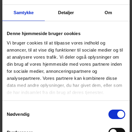
følelser.
Det der tales om er i fortrolighed mellem deltagerne.
Samtykke
Detaljer
Om
Der serveres kaffe/the med kage og frugt.
Denne hjemmeside bruger cookies
NB! – Tilmelding senest søndag 26. maj kl. 18.00
Vi bruger cookies til at tilpasse vores indhold og
via NemTilmeld:
annoncer, til at vise dig funktioner til sociale medier og til
https://efterladte.nemtilmeld.dk/319/
at analysere vores trafik. Vi deler også oplysninger om
Alle er velkomne
!
din brug af vores hjemmeside med vores partnere inden
for sociale medier, annonceringspartnere og
Til vore arrangementer møder du andre
analysepartnere. Vores partnere kan kombinere disse
efterladte efter selvmord.
data med andre oplysninger, du har givet dem, eller som
de har indsamlet fra din brug af deres tjenester.
Du får mulighed for at tale og dele erfaringer
med andre i en
lignende situation som dig. – I
fortrolighed mellem deltagerne, naturligvis.
Samtykkevalg
Nødvendig
Du får mulighed for et varmt, uformelt samvær i
et
fællesskab, hvor selvmord ikke er tabu.