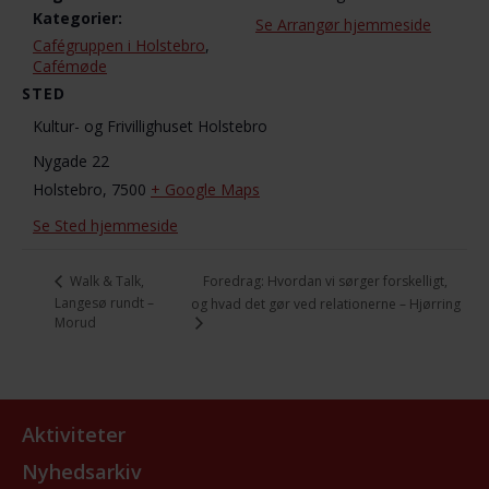
Kategorier:
Se Arrangør hjemmeside
Cafégruppen i Holstebro
,
Cafémøde
STED
Kultur- og Frivillighuset Holstebro
Nygade 22
Holstebro
,
7500
+ Google Maps
Se Sted hjemmeside
Foredrag: Hvordan vi sørger forskelligt,
Walk & Talk,
Langesø rundt –
og hvad det gør ved relationerne – Hjørring
Morud
Aktiviteter
Nyhedsarkiv