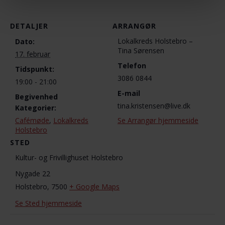
DETALJER
ARRANGØR
Lokalkreds Holstebro –
Dato:
Tina Sørensen
17. februar
Telefon
Tidspunkt:
3086 0844
19:00 - 21:00
E-mail
Begivenhed
tina.kristensen@live.dk
Kategorier:
Cafémøde
,
Lokalkreds
Se Arrangør hjemmeside
Holstebro
STED
Kultur- og Frivillighuset Holstebro
Nygade 22
Holstebro
,
7500
+ Google Maps
Se Sted hjemmeside