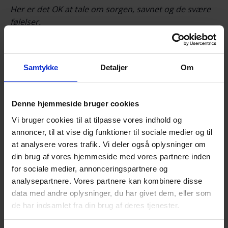
Her er det OK at tale om sorgen, savnet og de svære
følelser.
Det der tales om, er i fortrolighed mellem deltagerne.
Der serveres kaffe/te og kage.
Samtykke
Detaljer
Om
NB! Tilmelding senest søndag d. 15. februar kl.
18.00 via NemTilmeld:
https://efterladte.nemtilmeld.dk/565/
Denne hjemmeside bruger cookies
Vi bruger cookies til at tilpasse vores indhold og
Alle er velkomne!
annoncer, til at vise dig funktioner til sociale medier og til
Til vore arrangementer møder du andre
at analysere vores trafik. Vi deler også oplysninger om
efterladte efter selvmord.
din brug af vores hjemmeside med vores partnere inden
for sociale medier, annonceringspartnere og
Du får mulighed for at tale og dele erfaringer
analysepartnere. Vores partnere kan kombinere disse
med andre i en lignende situation som dig. – I
data med andre oplysninger, du har givet dem, eller som
fortrolighed mellem deltagerne, naturligvis.
de har indsamlet fra din brug af deres tjenester.
Du får mulighed for et varmt, uformelt samvær i