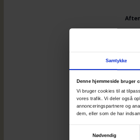
Aften
Progr
med a
Her e
Samtykke
Det d
Der e
Denne hjemmeside bruger c
http:
Vi bruger cookies til at tilpas
alle 
vores trafik. Vi deler også 
til:
no
annonceringspartnere og anal
dem, eller som de har indsaml
Der s
Samtykkevalg
NB! T
Nødvendig
https