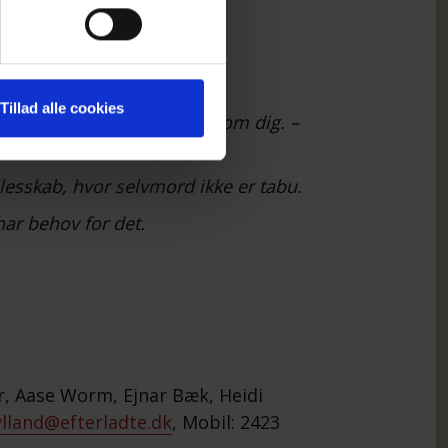
r selvmord.
Tillad alle cookies
e i en lignende situation som dig. –
lesskab, hvor selvmord ikke er tabu.
har behov for det.
, Aase Worm, Ejnar Bæk, Heidi
ylland@efterladte.dk
, Mobil: 2423