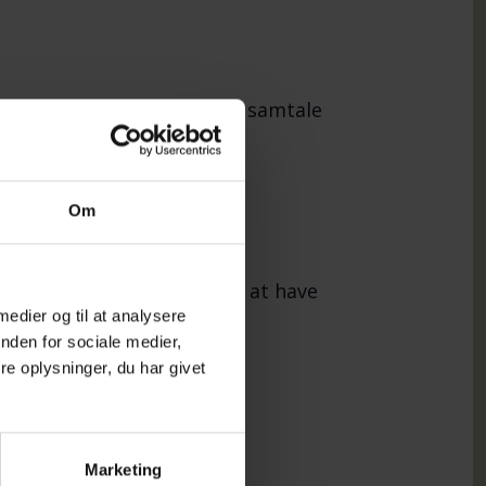
il et par timers samvær og samtale
r.
Om
bogliste
så stor, at det er umuligt at have
 medier og til at analysere
d en mail
nden for sociale medier,
e oplysninger, du har givet
emTilmeld
:
Marketing