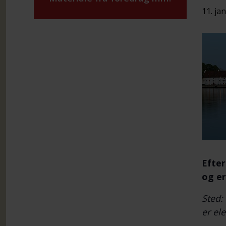
11. ja
Efter
og er
Sted:
er ele