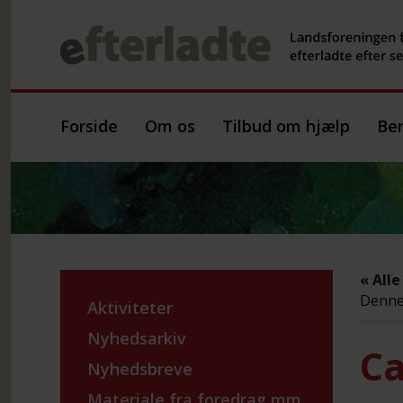
Forside
Om os
Tilbud om hjælp
Ber
« All
Denne 
Aktiviteter
Nyhedsarkiv
Ca
Nyhedsbreve
Materiale fra foredrag mm.