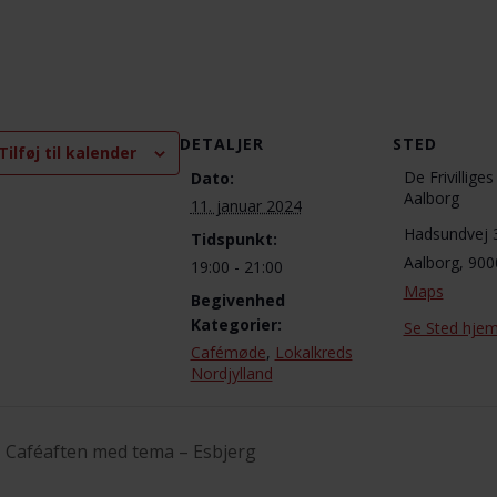
DETALJER
STED
Tilføj til kalender
De Frivillige
Dato:
Aalborg
11. januar 2024
Hadsundvej 
Tidspunkt:
Aalborg
,
900
19:00 - 21:00
Maps
Begivenhed
Kategorier:
Se Sted hje
Cafémøde
,
Lokalkreds
Nordjylland
Caféaften med tema – Esbjerg