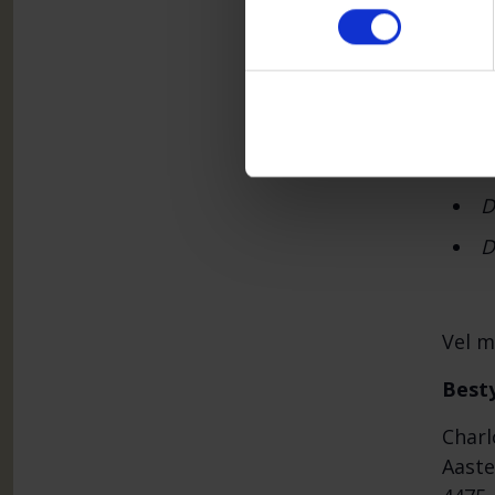
Alle 
T
D
I fo
D
D
Vel m
Besty
Charl
Aaste