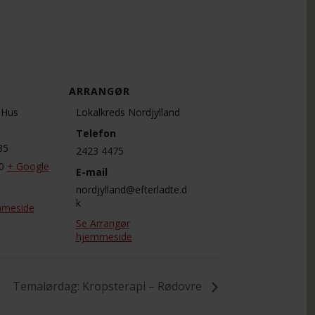
ARRANGØR
s Hus
Lokalkreds Nordjylland
Telefon
35
2423 4475
0
+ Google
E-mail
nordjylland@efterladte.d
k
mmeside
Se Arrangør
hjemmeside
Temalørdag: Kropsterapi – Rødovre