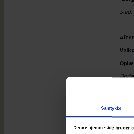
Sted:
Afte
Velk
Oplæg
Dorte
udgan
hvord
andre
fored
Samtykke
hvord
Denne hjemmeside bruger c
Dorte