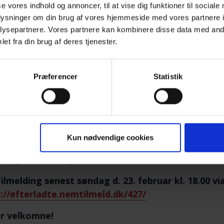
se vores indhold og annoncer, til at vise dig funktioner til sociale
Dorte udgav i august 2023 bogen “Livets
oplysninger om din brug af vores hjemmeside med vores partnere i
personlig, autentisk og bevægende fortæl
ysepartnere. Vores partnere kan kombinere disse data med andr
smerten ved at miste sin søn, som valgte de
et fra din brug af deres tjenester.
på et splitsekund, rykkes itu, og alle de ik
efterfølgende melder deres ankomst, men s
Præferencer
Statistik
igen blev tændt, da sønnens tilstedevære
Livets fodspor | Dorte Prang
 om Dortes oplæg, samtale og samvær.
erveres kaffe/te og kage.
Kun nødvendige cookies
ding – Farvel og tak for i aften.
ilmelding senest søndag d. 23. februar kl. 18.00 
://efterladte.nemtilmeld.dk/427/
er velkomne!