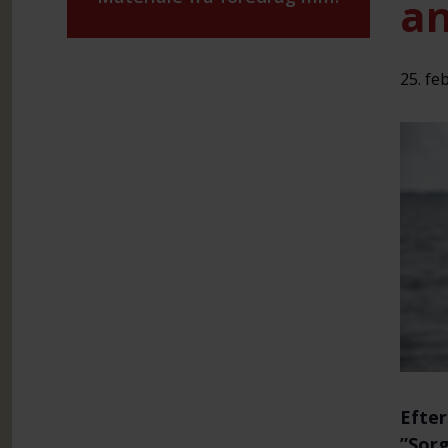
an
25. fe
Efter
”Sorg