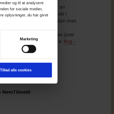
 medier og til at analysere
 fodspor”.
Livets fodspor er en
nden for sociale medier,
ling, som tager udgangspunkt i
e oplysninger, du har givet
t jordiske liv fra, og hvordan livet,
ke placerbare følelser, der
tille og roligt også hvordan lyset
Marketing
lse, blev mærkbar
. Læs mere:
Bog –
Tillad alle cookies
via NemTilmeld: