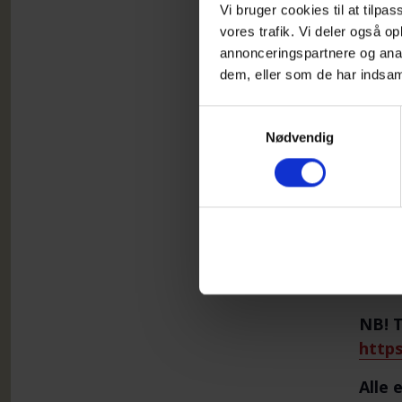
Vi bruger cookies til at tilpas
vores trafik. Vi deler også 
annonceringspartnere og anal
dem, eller som de har indsaml
Samtykkevalg
Nødvendig
Debat
Der s
Afrun
NB! T
https
Alle 