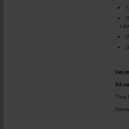
T
D
I fo
D
D
Vel m
På ve
Tina 
Hanne