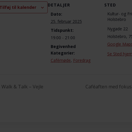
DETALJER
STED
Tilføj til kalender
Kultur- og Fri
Dato:
Holstebro
25. februar 2025
Nygade 22
Tidspunkt:
Holstebro
,
7
19:00 - 21:00
Google Map
Begivenhed
Kategorier:
Se Sted hje
Cafémøde
,
Foredrag
Walk & Talk – Vejle
Caféaften med foku