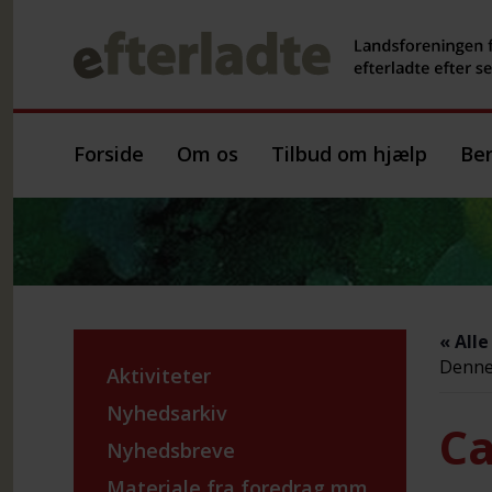
Forside
Om os
Tilbud om hjælp
Ber
« All
Denne 
Aktiviteter
Nyhedsarkiv
Ca
Nyhedsbreve
Materiale fra foredrag mm.