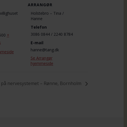
ARRANGØR
villighuset
Holstebro – Tina /
Hanne
Telefon
3086 0844 / 2240 8784
500
+
s
E-mail
hanne@tang.dk
mmeside
Se Arrangør
hjemmeside
s på nervesystemet – Rønne, Bornholm