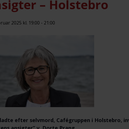
sigter – Holstebro
bruar 2025 kl. 19:00
-
21:00
ladte efter selvmord, Cafégruppen i Holstebro, in
ens ansigter” v. Dorte Prang