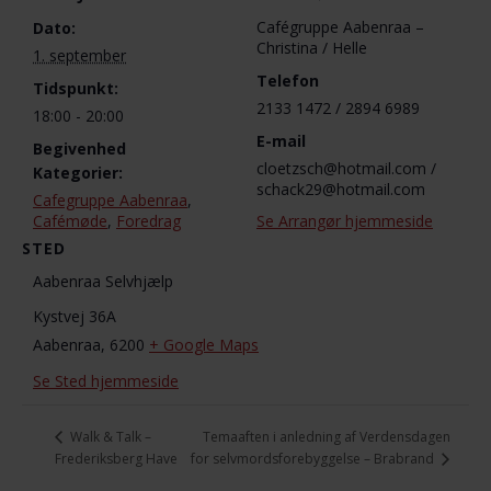
Cafégruppe Aabenraa –
Dato:
Christina / Helle
1. september
Telefon
Tidspunkt:
2133 1472 / 2894 6989
18:00 - 20:00
E-mail
Begivenhed
cloetzsch@hotmail.com /
Kategorier:
schack29@hotmail.com
Cafegruppe Aabenraa
,
Cafémøde
,
Foredrag
Se Arrangør hjemmeside
STED
Aabenraa Selvhjælp
Kystvej 36A
Aabenraa
,
6200
+ Google Maps
Se Sted hjemmeside
Temaaften i anledning af Verdensdagen
Walk & Talk –
for selvmordsforebyggelse – Brabrand
Frederiksberg Have