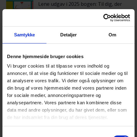
Lene udgav i 2025 bogen: Til dig, der
har mistet. Læs om bogen:
Til dig der
har mistet
.
Lene var medvirkende i TV-
Samtykke
Detaljer
Om
udsendelserne med Anne Hjernøe og
datteren Camille: “Anne og sorgen” på DR1 i februar
2026.
Denne hjemmeside bruger cookies
Vi bruger cookies til at tilpasse vores indhold og
Dialog om Lenes oplæg og dine erfaringer med
annoncer, til at vise dig funktioner til sociale medier og til
sorgen.
at analysere vores trafik. Vi deler også oplysninger om
Vi lægger op til et par timers samvær og samtale med
din brug af vores hjemmeside med vores partnere inden
andre efterladte efter selvmord.
for sociale medier, annonceringspartnere og
analysepartnere. Vores partnere kan kombinere disse
Her er det OK at tale om sorgen, savnet og de svære
data med andre oplysninger, du har givet dem, eller som
følelser.
de har indsamlet fra din brug af deres tjenester.
Cafémøderne er tavshedspligtige samtalerum
Samtykkevalg
faciliteret af frivillige, der medvirker til respektfuldt og