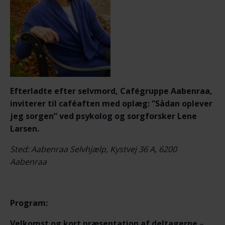
Efterladte efter selvmord, Cafégruppe Aabenraa,
inviterer til caféaften med oplæg: ”Sådan oplever
jeg sorgen” ved psykolog og sorgforsker Lene
Larsen.
Sted: Aabenraa Selvhjælp, Kystvej 36 A, 6200
Aabenraa
Program:
Velkomst og kort præsentation af deltagerne
–