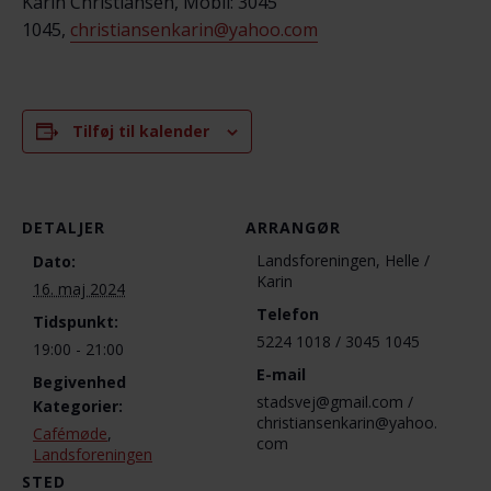
Karin Christiansen, Mobil: 3045
1045,
christiansenkarin@yahoo.com
Tilføj til kalender
DETALJER
ARRANGØR
Landsforeningen, Helle /
Dato:
Karin
16. maj 2024
Telefon
Tidspunkt:
5224 1018 / 3045 1045
19:00 - 21:00
E-mail
Begivenhed
stadsvej@gmail.com /
Kategorier:
christiansenkarin@yahoo.
Cafémøde
,
com
Landsforeningen
STED