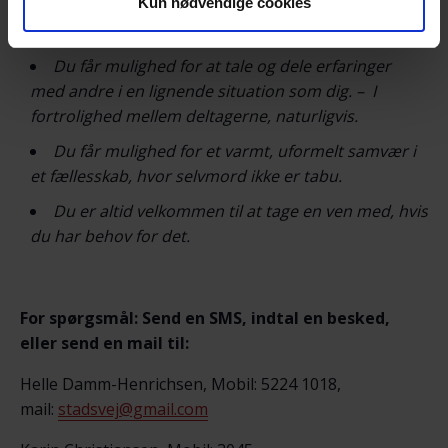
Kun nødvendige cookies
Til vores arrangementer møder du andre
efterladte efter selvmord.
Du får mulighed for at tale og dele erfaringer
med andre i en lignende situation som dig. – I
fortrolighed mellem deltagerne, naturligvis.
Du får mulighed for et varmt, uformelt samvær i
et fællesskab, hvor selvmord ikke er tabu.
Du er altid velkommen til at tage en ven med, hvis
du har behov for det.
For spørgsmål: Send en SMS, indtal en besked,
eller send en mail til:
Helle Damm-Henrichsen, Mobil: 5224 1018,
mail:
stadsvej@gmail.com