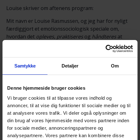
Louise skriver om aftenens program:
Mit navn er Louise Rasmussen, og jeg har for nyligt
færdiggjort et emotionssociologisk speciale om,
hvordan det
opleves
,
praktiseres
og
håndteres
at
være efterladt efter selvmord.
Jeg glæder mig til at dele mine resultater og
personlige erfaringer med jer i mit kommende oplæg.
Samtykke
Detaljer
Om
I modsætning til at præsentere jer for de metoder og
den teori, jeg har brugt, vil jeg tage jer med på min
Denne hjemmeside bruger cookies
personlige rejse gennem denne følsomme
Vi bruger cookies til at tilpasse vores indhold og
undersøgelse. I oplægget vil jeg fortælle om de
annoncer, til at vise dig funktioner til sociale medier og til
følelsesmæssige udfordringer, som de efterladte står
at analysere vores trafik. Vi deler også oplysninger om
overfor, og hvordan de seks informanter til specialet
din brug af vores hjemmeside med vores partnere inden
håndterer deres sorg og hvordan de oplever, at andre
for sociale medier, annonceringspartnere og
mennesker reagerer på deres sorg.
analysepartnere. Vores partnere kan kombinere disse