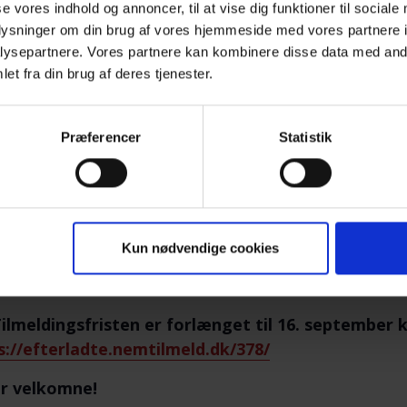
Morten Holler er en erfaren foredragsholder
se vores indhold og annoncer, til at vise dig funktioner til sociale
sætte ord på de svære følelser, hans oplæg 
oplysninger om din brug af vores hjemmeside med vores partnere i
ysepartnere. Vores partnere kan kombinere disse data med andr
Holler er medstifter af Dansk Krisekorps / D
et fra din brug af deres tjenester.
krise- og erhvervspsykolog, foredragsholder
Morten Holler – Udvikling og mestring
.
Præferencer
Statistik
g om Mortens oplæg.
ødet byder vi på en kop kaffe/te med lidt sødt eller s
ormel snak med andre, der har mistet til selvmord.
ding – Farvel og tak for i aften.
Kun nødvendige cookies
erpis 50 kr. inkl. kaffe/te.
ilmeldingsfristen er forlænget til 16. september kl.
s://efterladte.nemtilmeld.dk/378/
er velkomne!