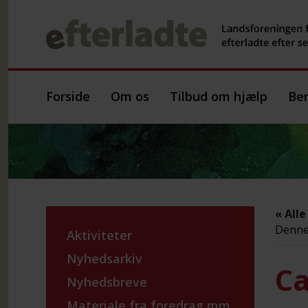
Forside
Om os
Tilbud om hjælp
Ber
« All
Denne 
Aktiviteter
Nyhedsarkiv
Ca
Nyhedsbreve
Materiale fra foredrag mm.