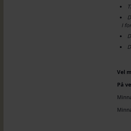
T
D
I fo
D
D
Vel m
På ve
Minna
Minna