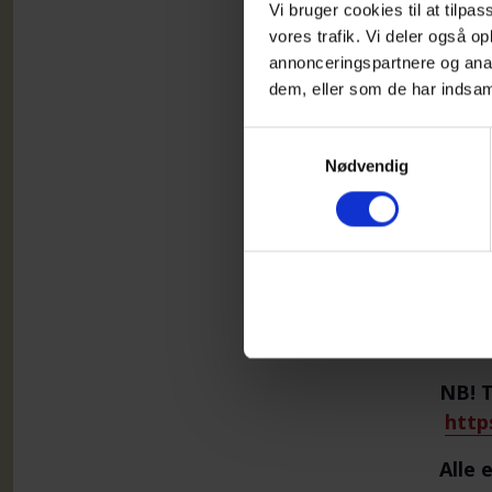
Vi bruger cookies til at tilpas
vores trafik. Vi deler også 
annonceringspartnere og anal
dem, eller som de har indsaml
Samtykkevalg
Nødvendig
Dialo
Til m
en uf
Afrun
Deltag
NB! T
http
Alle 