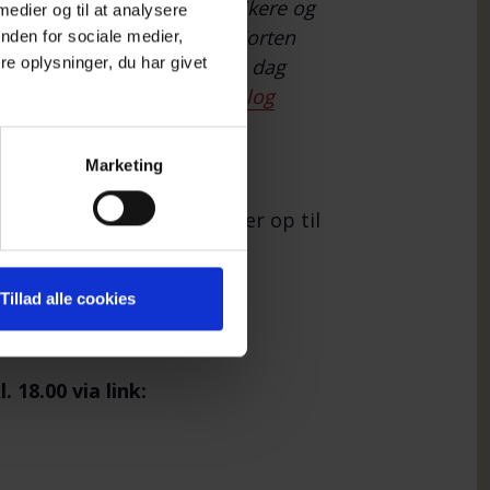
, han er god til at kommunikere og
 medier og til at analysere
sætter nye tanker i gang. Morten
nden for sociale medier,
e oplysninger, du har givet
ansk Erhvervspsykologi, er i dag
 samt supervisor. Se:
Psykolog
Marketing
undt til. Vi håber, du møder op til
Tillad alle cookies
 18.00 via link: