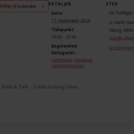
DETALJER
STED
Tilføj til kalender
De Frivillige
Dato:
17. september 2024
Ll. Sankt Ha
Tidspunkt:
Viborg
,
8800
19:00 - 21:00
Google Map
Begivenhed
Se Sted hje
Kategorier:
Cafémøde
,
Foredrag
,
Landsforeningen
Walk & Talk – Frederiksberg Have