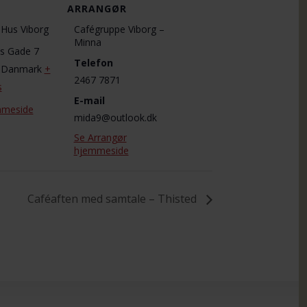
ARRANGØR
s Hus Viborg
Cafégruppe Viborg –
Minna
ns Gade 7
Telefon
Danmark
+
2467 7871
s
E-mail
mmeside
mida9@outlook.dk
Se Arrangør
hjemmeside
Caféaften med samtale – Thisted