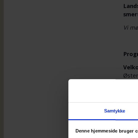
Lands
smert
Vi mø
Prog
Velko
Øste
Fra s
På ba
arbej
Samtykke
hvord
sine 
Denne hjemmeside bruger c