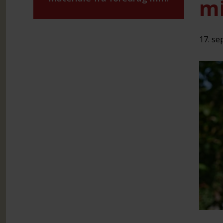
mi
17. se