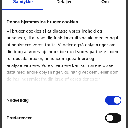
Bjarke var en af gæsterne i ”Klog på Sprog” d. 8.
Samtykke
Detaljer
Om
november, hvor overskriften var ”Må vi tale om
selvmord”, lyt til episoden:
Klog paa Sprog 081124
Denne hjemmeside bruger cookies
På denne aften vil der være oplæg ved Bjarke, men
Vi bruger cookies til at tilpasse vores indhold og
der vil også være tid til vende sine tanker med andre
annoncer, til at vise dig funktioner til sociale medier og til
efterladte.
at analysere vores trafik. Vi deler også oplysninger om
din brug af vores hjemmeside med vores partnere inden
Her er det OK at tale om sorgen, savnet og de svære
for sociale medier, annonceringspartnere og
følelser.
analysepartnere. Vores partnere kan kombinere disse
Det der tales om, er i fortrolighed mellem deltagerne.
data med andre oplysninger, du har givet dem, eller som
de har indsamlet fra din brug af deres tjenester.
Afrunding – Farvel og tak for i aften.
Der serveres kaffe/te.
Samtykkevalg
Nødvendig
NB! – Tilmelding senest søndag 16. marts kl. 18.00
via NemTilmeld:
https://efterladte.nemtilmeld.dk/431/
Præferencer