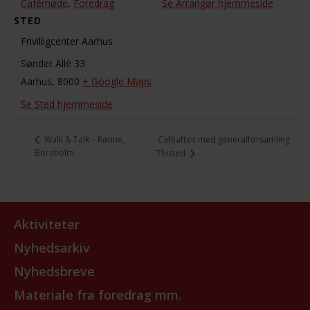
Cafémøde
,
Foredrag
Se Arrangør hjemmeside
STED
Frivilligcenter Aarhus
Sønder Allé 33
Aarhus
,
8000
+ Google Maps
Se Sted hjemmeside
Caféaften med generalforsamling
Walk & Talk – Rønne,
Bornholm
– Thisted
Aktiviteter
Nyhedsarkiv
Nyhedsbreve
Materiale fra foredrag mm.