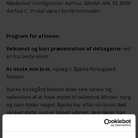
Mødested: Frivilligcenter Aarhus. Sønder Allé 33, 8000
Aarhus C. Vi skal være i Konferencesalen.
Program for aftenen:
Velkomst og kort præsentation af deltagerne
ved
en fra bestyrelsen
At miste min bror,
oplæg v. Bjarke Kirkegaard
Nielsen
Bjarke Kirkegård Nielsen deler sine tanker og
oplevelsen af at have mistet til selvmord. Minder, sorg
og savn fylder meget. Bjarke har efter sin brors død
skrevet digte, som er blevet udgivet, dem læser han
op af denne aften. Link til bogen:
30 digte efter et
selvmord