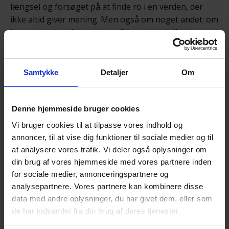
længsel og forsøget på at finde ro i en verden, der
ikke altid giver mening. Men også om noget andet: om
langsomt at opdage, at man ikke er dømt til at
gentage sine forældres historie.
Foredraget er fortællingen om at vokse op i skyggen
Samtykke
Detaljer
Om
af et selvmord og om den lange vej frem mod at turde
tro på fremtiden. Det er en personlig historie om
sorg, identitet og arv – og om, hvordan det at blive far
Denne hjemmeside bruger cookies
selv blev et afgørende vendepunkt.
Vi bruger cookies til at tilpasse vores indhold og
Link til: ”Selvmordstanker” på P1:
Podcasten
annoncer, til at vise dig funktioner til sociale medier og til
at analysere vores trafik. Vi deler også oplysninger om
Selvmordstanker
din brug af vores hjemmeside med vores partnere inden
Debat om oplægget, samtale og samvær.
for sociale medier, annonceringspartnere og
analysepartnere. Vores partnere kan kombinere disse
Vi lægger op til et par timers samvær og samtale med
data med andre oplysninger, du har givet dem, eller som
andre efterladte efter selvmord.
de har indsamlet fra din brug af deres tjenester.
Her er det OK at tale om sorgen, savnet og de svære