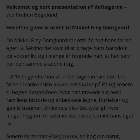
Velkomst og kort præsentation af deltagerne
–
ved Preben Bøgelund
Herefter giver vi ordet til Mikkel Frey Damgaard
Da Mikkel Frey Damgaard var otte år, tog hans far sit
eget liv. Selvmordet kom til at præge hans barndom
og voksenliv, og i mange år frygtede han, at han selv
bar den samme skæbne i sig.
I 2016 begyndte han at undersøge sin fars død. Det
førte til radioserien
Selvmordstanker
på P1 og senere
til bogen
Sørgekåben
, hvor han gravede sig ned i
familiens historie og afdækkede løgne, fortielser og
gamle traumer. Undervejs blev det tydeligt, hvor
meget frygten for selvmordet havde formet hans eget
liv.
Senere skrev han
Fiskejournal
, en bog om natur,