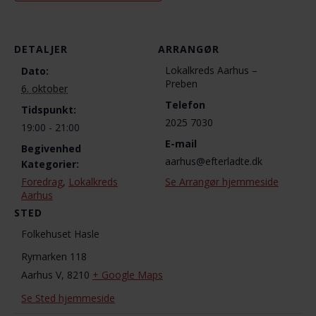
DETALJER
ARRANGØR
Lokalkreds Aarhus –
Dato:
Preben
6. oktober
Telefon
Tidspunkt:
2025 7030
19:00 - 21:00
E-mail
Begivenhed
aarhus@efterladte.dk
Kategorier:
Foredrag
,
Lokalkreds
Se Arrangør hjemmeside
Aarhus
STED
Folkehuset Hasle
Rymarken 118
Aarhus V
,
8210
+ Google Maps
Se Sted hjemmeside