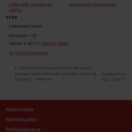
Cafémøde
,
Lokalkreds
Se Arrangør hjemmeside
Aarhus
STED
Folkehuset Hasle
Rymarken 118
Aarhus V
,
8210
+ Google Maps
Se Sted hjemmeside
Cafémøde med oplæg: Hvordan får vi gode
samtaler mellem efterladte og familie, venner og
Frivilligseminar
kollegaer? – Aabenraa
2025 – Vejle
Aktiviteter
Nyhedsarkiv
Nyhedsbreve