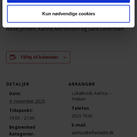
Preben Bøgelund, mobil 2025 7030 – for evt.
spørgsmål om arrangementet
Kun nødvendige cookies
Lene Kathrine Jensen, Morten Holler, Mona Fenger,
Rikke Jensen, Karina Mortensen og Sara Lorentsen
Tilføj til kalender
DETALJER
ARRANGØR
Lokalkreds Aarhus –
Dato:
Preben
4. november 2025
Telefon
Tidspunkt:
2025 7030
19:00 - 21:00
E-mail
Begivenhed
aarhus@efterladte.dk
Kategorier: