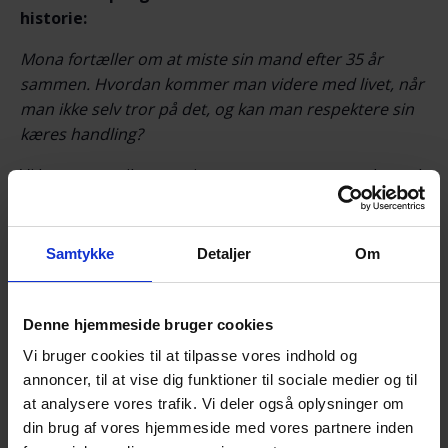
historie:
Mona fortæller om at miste sin mand efter 35 år
sammen. Hvordan kommer man videre med livet, når
man ikke selv tror på det, og kan man respektere sin
kæres handling?
Vi lægger op til et par timers samvær og samtale med
andre efterladte efter selvmord.
Caféaftenerne er tavshedspligtige samtalerum
Samtykke
Detaljer
Om
faciliteret af frivillige, der medvirker til respektfuldt og
ligeværdigt samvær.
Denne hjemmeside bruger cookies
Der serveres kaffe/the med lidt sødt.
Vi bruger cookies til at tilpasse vores indhold og
NB! – Tilmelding senest søndag 2. november kl.
annoncer, til at vise dig funktioner til sociale medier og til
18.00 via NemTilmeld:
at analysere vores trafik. Vi deler også oplysninger om
https://efterladte.nemtilmeld.dk/492/
din brug af vores hjemmeside med vores partnere inden