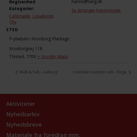
hanne@tang.dk
Begivenhed
Kategorier:
Se Arrangør hjemmeside
Cafémøde
,
Lokalkreds
Thy
STED
P-pladsen i Kronborg Plantage
Kronborgvej 118
Thisted
,
7700
+ Google Maps
Walk & Talk – Aalborg
Udendørs sommercafé – Ringe
Aktiviteter
Nyhedsarkiv
Nyhedsbreve
Materiale fra foredrag mm.