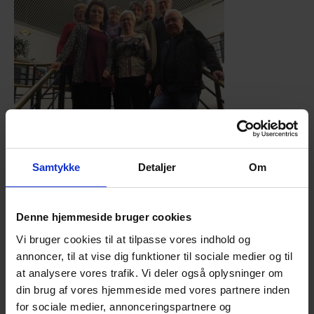
Samtykke
Detaljer
Om
Denne hjemmeside bruger cookies
Landsbestyrelsen mødes for at planlægge årsmøde
Vi bruger cookies til at tilpasse vores indhold og
og generalforsamling samt forårets aktiviteter.
annoncer, til at vise dig funktioner til sociale medier og til
at analysere vores trafik. Vi deler også oplysninger om
Har du punkter du ønsker behandlet, bedes de
din brug af vores hjemmeside med vores partnere inden
meddelt til
info@efterladte.dk
inden 8. december.
for sociale medier, annonceringspartnere og