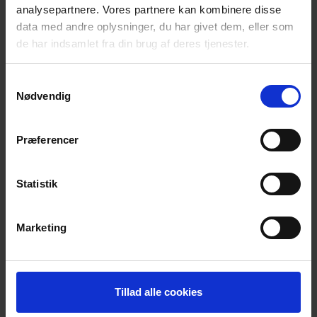
analysepartnere. Vores partnere kan kombinere disse
data med andre oplysninger, du har givet dem, eller som
Venlig hilsen
de har indsamlet fra din brug af deres tjenester.
Landsbestyrelsen
Samtykkevalg
Nødvendig
Tilføj til kalender
Præferencer
Statistik
DETALJER
ARRANGØR
Landsforeningen
Dato:
Marketing
5. januar 2020
Telefon
2423 4475
Tidspunkt:
10:00 - 16:00
E-mail
Tillad alle cookies
info@efterladte.dk
Begivenhed
Kategorier: