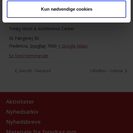
Se Arrangør hjemmeside
Bestyrelsesmøde
,
Kun nødvendige cookies
Landsforeningen
STED
Trinity Hotel & Konference Center
Gl. Færgevej 30
Fredericia
,
Snoghøj
7000
+ Google Maps
Se Sted hjemmeside
Julecafé – Næstved
Caféaften – Odense
Aktiviteter
Nyhedsarkiv
Nyhedsbreve
Materiale fra foredrag mm.