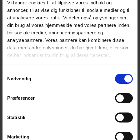
Hanne Tang, Vestervig
Vi bruger cookies til at tilpasse vores indhold og
annoncer, til at vise dig funktioner til sociale medier og til
John Jespersen, Ejlstrup
at analysere vores trafik. Vi deler også oplysninger om
din brug af vores hjemmeside med vores partnere inden
Lis Kaspersen, Odense
for sociale medier, annonceringspartnere og
Ole Specht Jensen, Sorø
analysepartnere. Vores partnere kan kombinere disse
data med andre oplysninger, du har givet dem, eller som
Helle Damm-Henrichsen, Vejle
de har indsamlet fra din brug af deres tjenester.
Preben Bøgelund, Lystrup
Samtykkevalg
Suppleanter:
Nødvendig
Lilli Smed Svendsen, Millinge
Præferencer
Charlotte Jespersen, Virum
Statistik
Tilføj til kalender
Marketing