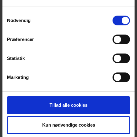
Samtykkevalg
Nødvendig
4. juni 2024 kl. 19:00
-
21:00
Præferencer
Caféaften med tema – Odense
Seniorhus Odense
Toldbodgade 5, Odense
Statistik
TIRS
4
Marketing
Tillad alle cookies
Kun nødvendige cookies