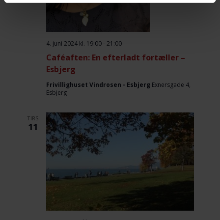
4. juni 2024 kl. 19:00
-
21:00
Caféaften: En efterladt fortæller –
Esbjerg
Frivillighuset Vindrosen - Esbjerg
Exnersgade 4,
Esbjerg
TIRS
11