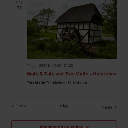
TIRS
11
11. juni 2024 kl. 19:00
-
21:00
Walk & Talk ved Tvis Mølle – Holstebro
Tvis Mølle
Tvis Møllevej 13, Holstebro
Begivenheder
Forrige
I dag
Begivenh
Næste
Abonner på kalender