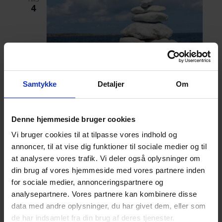
4
Samtykke
Detaljer
Om
4. juni 2024 kl. 18:30
-
21:00
Caféaften med tema: Før og efter et
selvmord og livsbalance med
Denne hjemmeside bruger cookies
mindfulness – Aarhus
Vi bruger cookies til at tilpasse vores indhold og
annoncer, til at vise dig funktioner til sociale medier og til
Frivilligcenter Aarhus
Sønder Allé 33, Aarhus
at analysere vores trafik. Vi deler også oplysninger om
din brug af vores hjemmeside med vores partnere inden
TIRS
4
for sociale medier, annonceringspartnere og
analysepartnere. Vores partnere kan kombinere disse
data med andre oplysninger, du har givet dem, eller som
de har indsamlet fra din brug af deres tjenester.