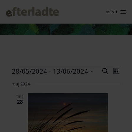
MENU
Begivenheder
Begive
Begivenhed
28/05/2024
 - 
13/06/2024
Søg
Liste
Visnin
Søgning
efter
Vælg
Naviga
og
begivenhede
maj 2024
dato.
visninger
TIRS
Navigation
28