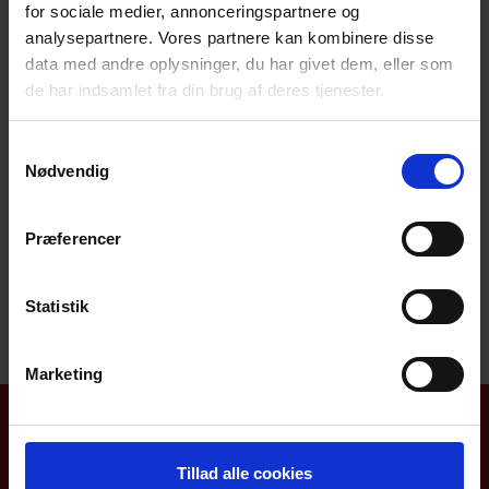
for sociale medier, annonceringspartnere og
Begivenheder
visninger
Forrige
I dag
Næste
analysepartnere. Vores partnere kan kombinere disse
Navigation
Begivenhe
data med andre oplysninger, du har givet dem, eller som
de har indsamlet fra din brug af deres tjenester.
Abonner på kalender
Samtykkevalg
Nødvendig
Præferencer
Statistik
Marketing
Aktiviteter
Nyhedsarkiv
Tillad alle cookies