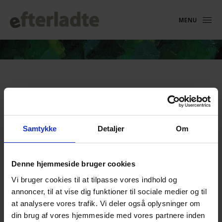
MENU
Kunstterapi
Samtykke
Detaljer
Om
Begivenheder
Kunstterapi
Begivenheder
Denne hjemmeside bruger cookies
Ingen resultater fundet.
Notice
Vi bruger cookies til at tilpasse vores indhold og
Begive
annoncer, til at vise dig funktioner til sociale medier og til
Begivenhed
Kommende
Søg
Liste
Visnin
at analysere vores trafik. Vi deler også oplysninger om
Søgning
efter
Vælg
Naviga
din brug af vores hjemmeside med vores partnere inden
og
begivenhede
dato.